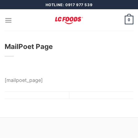
Skip
HOTLINE: 0917 977 539
to
content
0
MailPoet Page
[mailpoet_page]