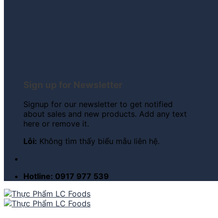
Sign up for Newsletter
Signup for our newsletter to get notified
about sales and new products. Add any text
here or remove it.
Lỗi:
Không tìm thấy biểu mẫu liên hệ.
Hotline: 0917 977 539