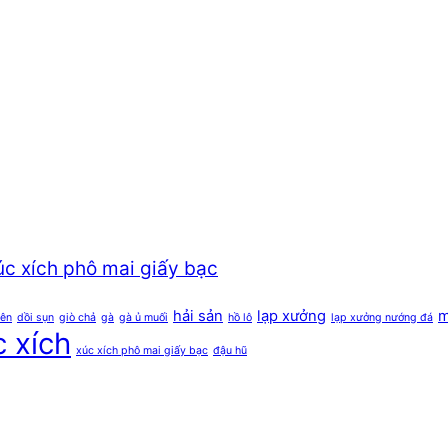
úc xích phô mai giấy bạc
hải sản
lạp xưởng
m
iên
dồi sụn
giò chả
gà
gà ủ muối
hồ lô
lạp xưởng nướng đá
 xích
xúc xích phô mai giấy bạc
đậu hũ