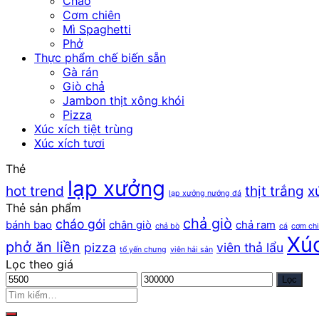
Cháo
Cơm chiên
Mì Spaghetti
Phở
Thực phẩm chế biến sẵn
Gà rán
Giò chả
Jambon thịt xông khói
Pizza
Xúc xích tiệt trùng
Xúc xích tươi
Thẻ
lạp xưởng
hot trend
thịt trắng
x
lạp xưởng nướng đá
Thẻ sản phẩm
chả giò
cháo gói
bánh bao
chân giò
chả ram
chả bò
cá
cơm ch
Xúc
phở ăn liền
pizza
viên thả lẩu
tổ yến chưng
viên hải sản
Lọc theo giá
Giá
Giá
Lọc
thấp
cao
nhất
nhất