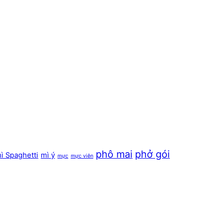
phô mai
phở gói
ì Spaghetti
mì ý
mực
mực viên