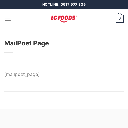
Skip
HOTLINE: 0917 977 539
to
content
0
MailPoet Page
[mailpoet_page]