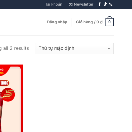
Tài khoản
Newsletter
0
Đăng nhập
Giỏ hàng /
0
₫
 all 2 results