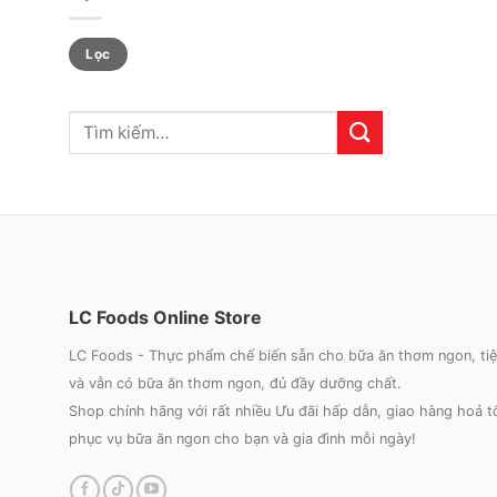
Giá
Giá
Lọc
thấp
cao
nhất
nhất
LC Foods Online Store
LC Foods - Thực phẩm chế biến sẵn cho bữa ăn thơm ngon, tiện 
và vẫn có bữa ăn thơm ngon, đủ đầy dưỡng chất.
Shop chính hãng với rất nhiều Ưu đãi hấp dẫn, giao hàng hoả 
phục vụ bữa ăn ngon cho bạn và gia đình mỗi ngày!