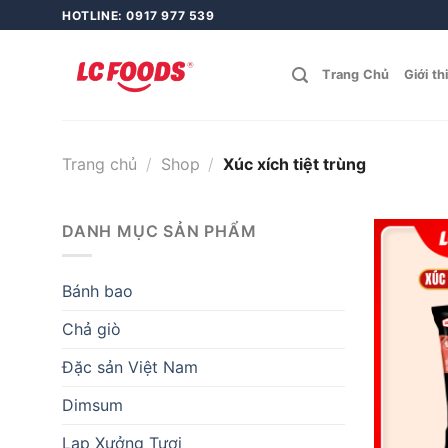
Skip
HOTLINE: 0917 977 539
to
content
Trang Chủ
Giới th
Trang chủ
/
Shop
/
Xúc xích tiệt trùng
DANH MỤC SẢN PHẨM
Bánh bao
Chả giò
Đặc sản Việt Nam
Dimsum
Lạp Xưởng Tươi