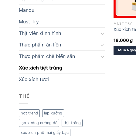
Mandu
Must Try
MUST TRY
Xúc xích te
Thịt viên định hình
18.000
₫
Thực phẩm ăn liền
Mua Nga
Thực phẩm chế biến sẵn
Xúc xích tiệt trùng
Xúc xích tươi
THẺ
hot trend
lạp xưởng
lạp xưởng nướng đá
thịt trắng
xúc xích phô mai giấy bạc