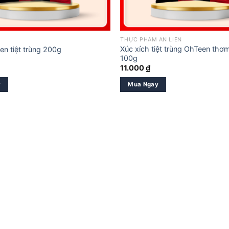
THỰC PHẨM ĂN LIỀN
Xúc xích tiệt trùng OhTeen thơ
en tiệt trùng 200g
100g
11.000
₫
y
Mua Ngay