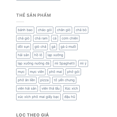
THẺ SẢN PHẨM
bánh bao
cháo gói
chân giò
chả bò
chả giò
chả ram
cá
cơm chiên
dồi sụn
giò chả
gà
gà ủ muối
hải sản
hồ lô
lạp xưởng
lạp xưởng nướng đá
mì Spaghetti
mì ý
mực
mực viên
phô mai
phở gói
phở ăn liền
pizza
tổ yến chưng
viên hải sản
viên thả lẩu
Xúc xích
xúc xích phô mai giấy bạc
đậu hũ
LỌC THEO GIÁ