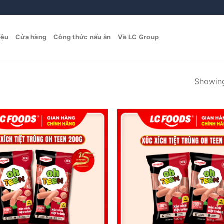
iệu
Cửa hàng
Công thức nấu ăn
Về LC Group
Showing