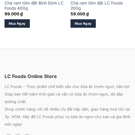
Chả ram tôm đất Bình Định LC
Chả ram tôm đất LC Foods
Foods 400g
200g
99.000
₫
59.000
₫
Mua Ngay
Mua Ngay
LC Foods Online Store
LC Foods - Thực phẩm chế biến sẵn cho bữa ăn thơm ngon, tiện lợi!
Giúp bạn tiết kiệm thời gian và vẫn có bữa ăn thơm ngon, đủ đầy
dưỡng chất.
Shop chính hãng với rất nhiều Ưu đãi hấp dẫn, giao hàng hoả tốc tại
Tp. HCM. Hãy để LC Foods phục vụ bữa ăn ngon cho bạn và gia đình
mỗi ngày!