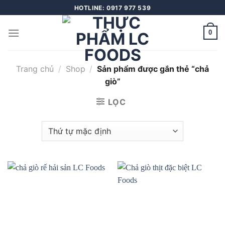
Skip
HOTLINE: 0917 977 539
to
content
0
Trang chủ
/
Shop
/
Sản phẩm được gắn thẻ “chả
giò”
LỌC