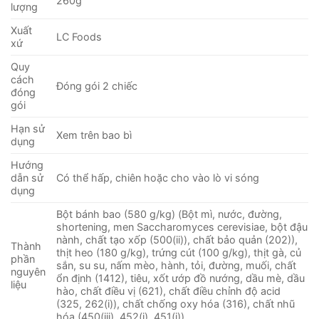
260g
lượng
Xuất
LC Foods
xứ
Quy
cách
Đóng gói 2 chiếc
đóng
gói
Hạn sử
Xem trên bao bì
dụng
Hướng
dẫn sử
Có thể hấp, chiên hoặc cho vào lò vi sóng
dụng
Bột bánh bao (580 g/kg) (Bột mì, nước, đường,
shortening, men Saccharomyces cerevisiae, bột đậu
nành, chất tạo xốp (500(ii)), chất bảo quản (202)),
Thành
thịt heo (180 g/kg), trứng cút (100 g/kg), thịt gà, củ
phần
sắn, su su, nấm mèo, hành, tỏi, đường, muối, chất
nguyên
ổn định (1412), tiêu, xốt ướp đồ nướng, dầu mè, dầu
liệu
hào, chất điều vị (621), chất điều chỉnh độ acid
(325, 262(i)), chất chống oxy hóa (316), chất nhũ
hóa (450(iii), 452(i), 451(i)).