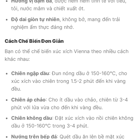
Hương vị đậm đà
, được nêm nếm tinh tế với tiêu,
tỏi, nước mắm và chiết xuất ớt.
Độ dai giòn tự nhiên
, không bở, mang đến trải
nghiệm ẩm thực đáng nhớ.
Cách Chế Biến Đơn Giản
Bạn có thể chế biến xúc xích Vienna theo nhiều cách
khác nhau:
Chiên ngập dầu
: Đun nóng dầu ở 150-160°C, cho
xúc xích vào chiên trong 1.5-2 phút đến khi vàng
đều.
Chiên áp chảo
: Cho ít dầu vào chảo, chiên từ 3-4
phút với lửa vừa cho đến khi vàng đều.
Chiên không dầu
: Đặt xúc xích vào nồi chiên không
dầu ở 150-160°C trong 3-4 phút.
Nướng trên bếp đá
: Quét dầu ăn lên bề mặt xúc