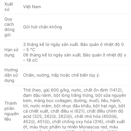
61.000 ₫.
Xuất
Việt Nam
xứ
Quy
cách
Gói hút chân không
đóng
gói
3 tháng kể từ ngày sản xuất. Bảo quản ở nhiệt độ 0
Hạn sử
– 5 °C
dụng
06 tháng kể từ ngày sản xuất. Bảo quản ở nhiệt độ ≤
– 18 oC
Hướng
dẫn sử
Chiên, nướng, hấp hoặc chế biến tùy ý.
dụng
Thịt (heo, gà) 600 g/kg, nước, chất ổn định (1412),
đạm đậu nành, bột lòng trắng trứng, bột sữa nguyên
kem, màng bọc collagen, đường, muối, tiêu, hành,
Thành
tỏi, nước mắm, bột nhục đậu khấu, bột hạt ngò, bột
phần
cá chiết xuất, chất điều vị (621), chất điều chỉnh độ
nguyên
acid (325, 262(i), 262(ii)), chất nhũ hóa (450(iii),
liệu
452(i), 451(i)), chất chống oxy hóa (316), chiết xuất
ớt, màu thực phẩm tự nhiên Monascus red, màu