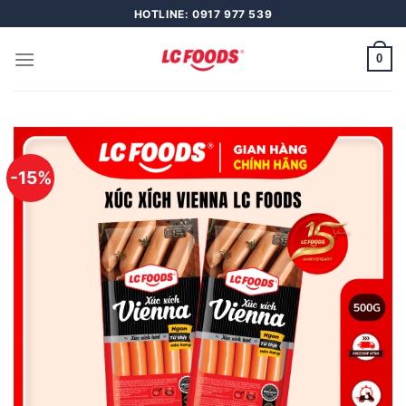
Skip
HOTLINE: 0917 977 539
to
content
0
-15%