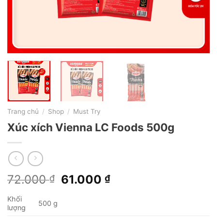
Trang chủ
/
Shop
/
Must Try
Xúc xích Vienna LC Foods 500g
Giá
Giá
72.000
61.000
₫
₫
gốc
hiện
Khối
là:
tại
500 g
lượng
72.000 ₫.
là: