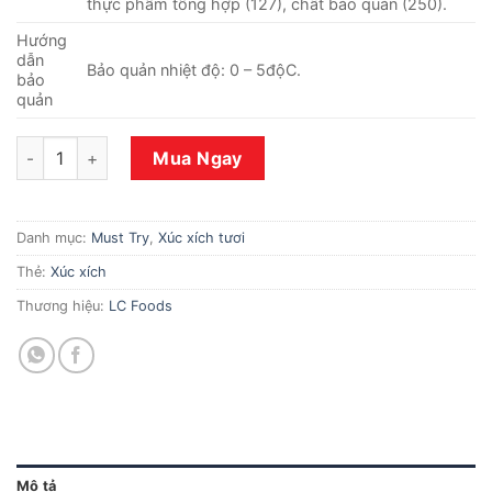
thực phẩm tổng hợp (127), chất bảo quản (250).
Hướng
dẫn
Bảo quản nhiệt độ: 0 – 5độC.
bảo
quản
Xúc xích Vienna LC Foods 500g số lượng
Mua Ngay
Danh mục:
Must Try
,
Xúc xích tươi
Thẻ:
Xúc xích
Thương hiệu:
LC Foods
Mô tả