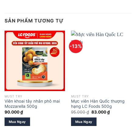
SẢN PHẨM TƯƠNG TỰ
-13%
MUST TRY
MUST TRY
Viên khoai tây nhân phô mai
Mực viên Hàn Quốc thượng
Mozzarella 500g
hạng LC Foods 500g
Giá
Giá
90.000
₫
95.000
₫
83.000
₫
gốc
hiện
là:
tại
Mua Ngay
Mua Ngay
95.000 ₫.
là:
83.000 ₫.