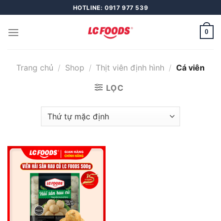
Skip
HOTLINE: 0917 977 539
to
content
0
Trang chủ
/
Shop
/
Thịt viên định hình
/
Cá viên
LỌC