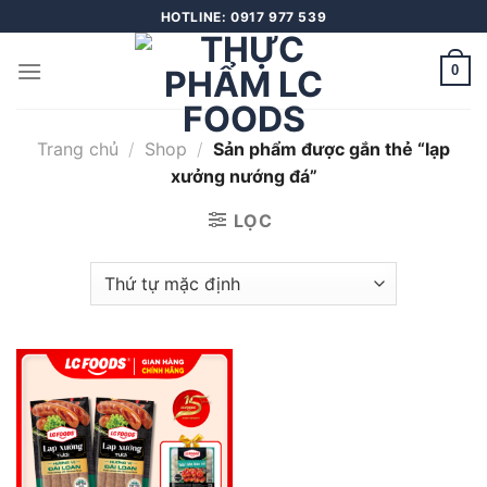
Skip
HOTLINE: 0917 977 539
to
content
0
Trang chủ
/
Shop
/
Sản phẩm được gắn thẻ “lạp
xưởng nướng đá”
LỌC