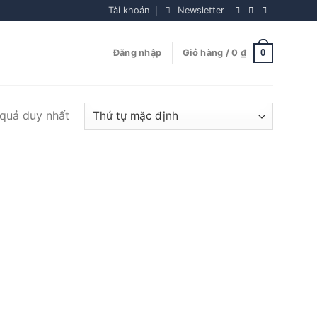
Tài khoản
Newsletter
0
Đăng nhập
Giỏ hàng /
0
₫
 quả duy nhất