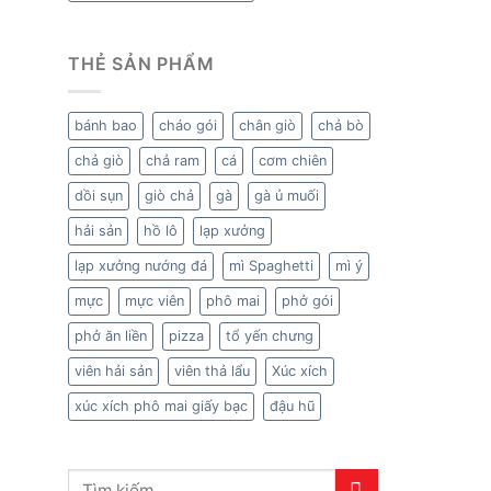
THẺ SẢN PHẨM
bánh bao
cháo gói
chân giò
chả bò
chả giò
chả ram
cá
cơm chiên
dồi sụn
giò chả
gà
gà ủ muối
hải sản
hồ lô
lạp xưởng
lạp xưởng nướng đá
mì Spaghetti
mì ý
mực
mực viên
phô mai
phở gói
phở ăn liền
pizza
tổ yến chưng
viên hải sản
viên thả lẩu
Xúc xích
xúc xích phô mai giấy bạc
đậu hũ