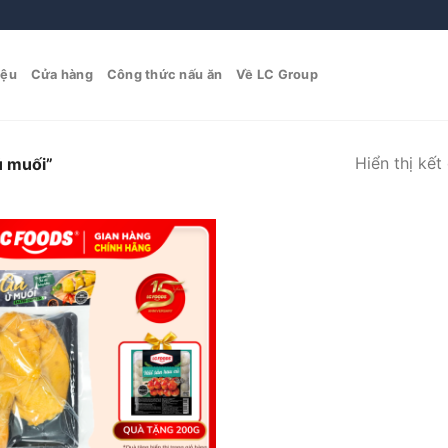
iệu
Cửa hàng
Công thức nấu ăn
Về LC Group
Hiển thị kết
ủ muối”