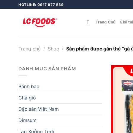
Skip
HOTLINE: 0917 977 539
to
content
Trang Chủ
Giới th
Trang chủ
/
Shop
/
Sản phẩm được gắn thẻ “gà 
DANH MỤC SẢN PHẨM
Bánh bao
Chả giò
Đặc sản Việt Nam
Dimsum
Lạp Xưởng Tươi