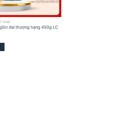
ỆT NAM
giòn dai thượng hạng 450g LC
y