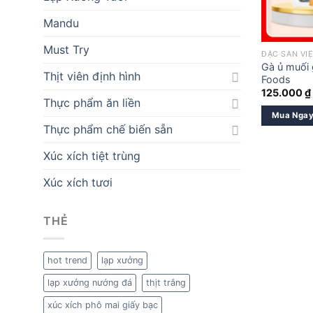
Mandu
Must Try
ĐẶC SẢN VI
Gà ủ muối 
Thịt viên định hình
Foods
125.000
₫
Thực phẩm ăn liền
Mua Nga
Thực phẩm chế biến sẵn
Xúc xích tiệt trùng
Xúc xích tươi
THẺ
hot trend
lạp xưởng
lạp xưởng nướng đá
thịt trắng
xúc xích phô mai giấy bạc