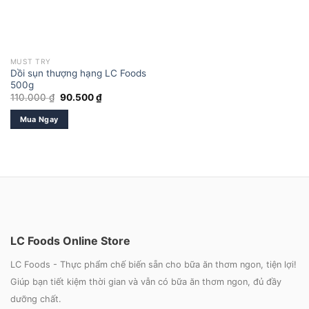
MUST TRY
Dồi sụn thượng hạng LC Foods
500g
Giá
Giá
110.000
₫
90.500
₫
gốc
hiện
là:
tại
Mua Ngay
110.000 ₫.
là:
90.500 ₫.
LC Foods Online Store
LC Foods - Thực phẩm chế biến sẵn cho bữa ăn thơm ngon, tiện lợi!
Giúp bạn tiết kiệm thời gian và vẫn có bữa ăn thơm ngon, đủ đầy
dưỡng chất.