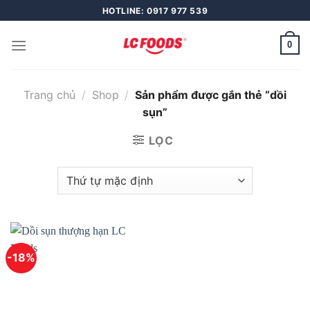
Skip
HOTLINE: 0917 977 539
to
content
0
Trang chủ
/
Shop
/
Sản phẩm được gắn thẻ “dồi
sụn”
LỌC
-18%