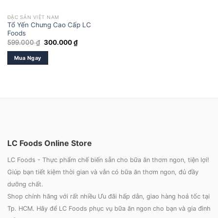
ĐẶC SẢN VIỆT NAM
Tổ Yến Chưng Cao Cấp LC
Foods
Giá
Giá
599.000
₫
300.000
₫
gốc
hiện
là:
tại
Mua Ngay
599.000 ₫.
là:
300.000 ₫.
LC Foods Online Store
LC Foods - Thực phẩm chế biến sẵn cho bữa ăn thơm ngon, tiện lợi!
Giúp bạn tiết kiệm thời gian và vẫn có bữa ăn thơm ngon, đủ đầy
dưỡng chất.
Shop chính hãng với rất nhiều Ưu đãi hấp dẫn, giao hàng hoả tốc tại
Tp. HCM. Hãy để LC Foods phục vụ bữa ăn ngon cho bạn và gia đình