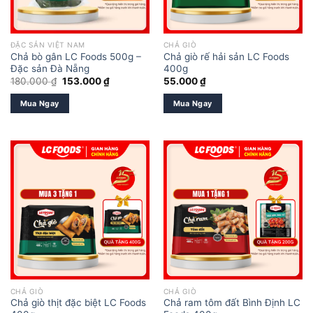
ĐẶC SẢN VIỆT NAM
CHẢ GIÒ
Chả bò gân LC Foods 500g –
Chả giò rế hải sản LC Foods
Đặc sản Đà Nẵng
400g
Giá
Giá
180.000
₫
153.000
₫
55.000
₫
gốc
hiện
là:
tại
Mua Ngay
Mua Ngay
180.000 ₫.
là:
153.000 ₫.
CHẢ GIÒ
CHẢ GIÒ
Chả giò thịt đặc biệt LC Foods
Chả ram tôm đất Bình Định LC