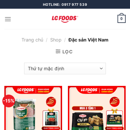
Skip
HOTLINE: 0917 977 539
to
content
0
Trang chủ
/
Shop
/
Đặc sản Việt Nam
LỌC
-15%