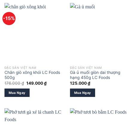
-15%
ĐẶC SẢN VIỆT NAM
ĐẶC SẢN VIỆT NAM
Chân giò xông khói LC Foods
Gà ủ muối giòn dai thượng
500g
hạng 450g LC Foods
Giá
Giá
176.000
₫
149.000
₫
125.000
₫
gốc
hiện
là:
tại
Mua Ngay
Mua Ngay
176.000 ₫.
là:
149.000 ₫.