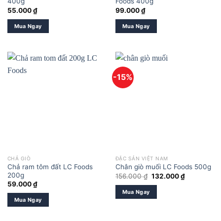
400g
Foods 400g
55.000
₫
99.000
₫
Mua Ngay
Mua Ngay
-15%
CHẢ GIÒ
ĐẶC SẢN VIỆT NAM
Chả ram tôm đất LC Foods
Chân giò muối LC Foods 500g
200g
Giá
Giá
156.000
₫
132.000
₫
gốc
hiện
59.000
₫
là:
tại
Mua Ngay
156.000 ₫.
là:
Mua Ngay
132.000 ₫.