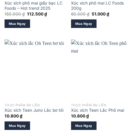
Xúc xích phô mai giấy bạc LC
Xúc xích phô mai LC Foods
Foods – Hot trend 2025
200g
Giá
Giá
Giá
Giá
150.000
₫
112.500
₫
60.000
₫
51.000
₫
gốc
hiện
gốc
hiện
là:
tại
là:
tại
Mua Ngay
Mua Ngay
150.000 ₫.
là:
60.000 ₫.
là:
112.500 ₫.
51.000 ₫.
THỰC PHẨM ĂN LIỀN
THỰC PHẨM ĂN LIỀN
Xúc xích Teen Juno Lắc bơ tỏi
Xúc xích Teen Lắc Phô mai
10.800
₫
10.800
₫
Mua Ngay
Mua Ngay