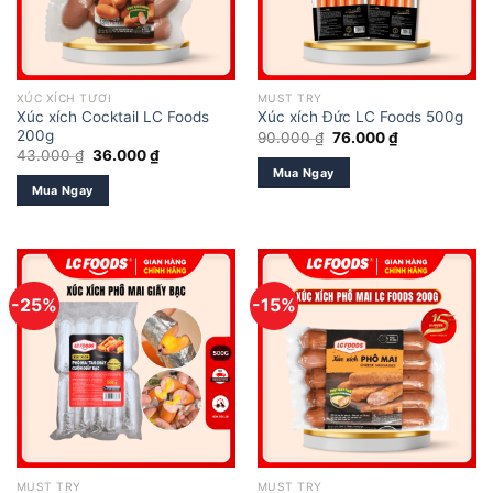
XÚC XÍCH TƯƠI
MUST TRY
Xúc xích Cocktail LC Foods
Xúc xích Đức LC Foods 500g
200g
Giá
Giá
90.000
₫
76.000
₫
gốc
hiện
Giá
Giá
43.000
₫
36.000
₫
là:
tại
gốc
hiện
Mua Ngay
90.000 ₫.
là:
là:
tại
Mua Ngay
76.000 ₫.
43.000 ₫.
là:
36.000 ₫.
-25%
-15%
MUST TRY
MUST TRY