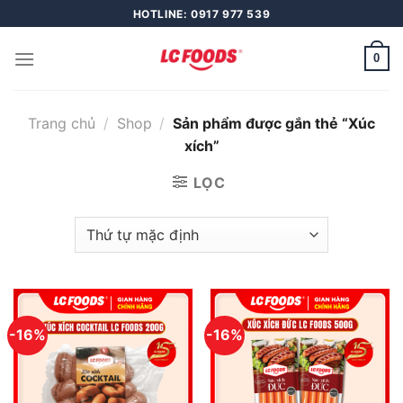
Skip
HOTLINE: 0917 977 539
to
content
0
Trang chủ
/
Shop
/
Sản phẩm được gắn thẻ “Xúc
xích”
LỌC
-16%
-16%