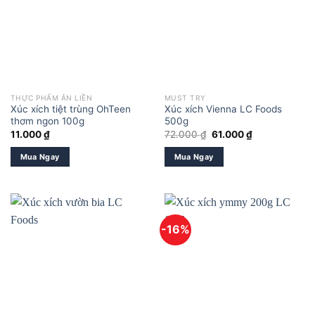
THỰC PHẨM ĂN LIỀN
MUST TRY
Xúc xích tiệt trùng OhTeen
Xúc xích Vienna LC Foods
thơm ngon 100g
500g
Giá
Giá
11.000
₫
72.000
₫
61.000
₫
gốc
hiện
là:
tại
Mua Ngay
Mua Ngay
72.000 ₫.
là:
61.000 ₫.
-16%