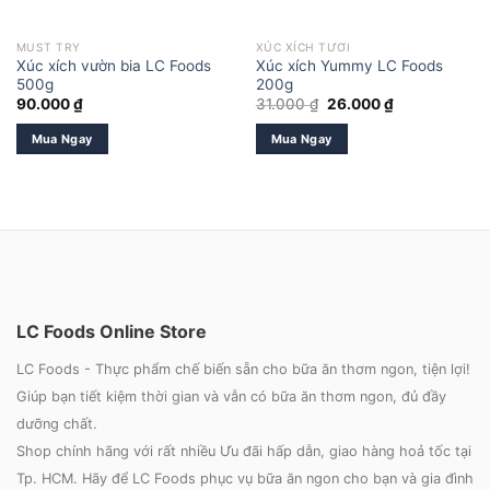
MUST TRY
XÚC XÍCH TƯƠI
Xúc xích vườn bia LC Foods
Xúc xích Yummy LC Foods
500g
200g
Giá
Giá
90.000
₫
31.000
₫
26.000
₫
gốc
hiện
là:
tại
Mua Ngay
Mua Ngay
31.000 ₫.
là:
26.000 ₫.
LC Foods Online Store
LC Foods - Thực phẩm chế biến sẵn cho bữa ăn thơm ngon, tiện lợi!
Giúp bạn tiết kiệm thời gian và vẫn có bữa ăn thơm ngon, đủ đầy
dưỡng chất.
Shop chính hãng với rất nhiều Ưu đãi hấp dẫn, giao hàng hoả tốc tại
Tp. HCM. Hãy để LC Foods phục vụ bữa ăn ngon cho bạn và gia đình