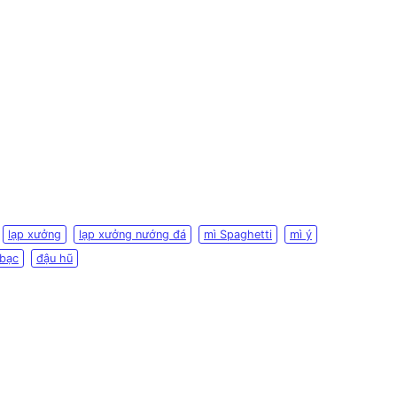
lạp xưởng
lạp xưởng nướng đá
mì Spaghetti
mì ý
 bạc
đậu hũ