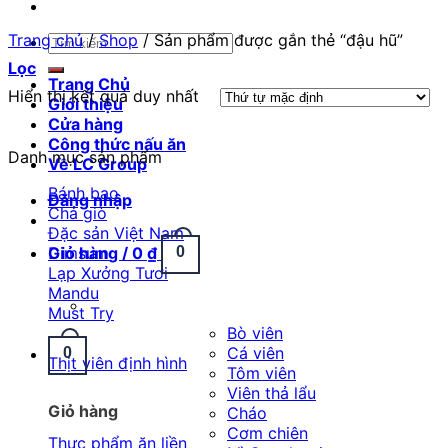
Trang chủ
/
Shop
/
Sản phẩm được gắn thẻ “đậu hũ”
Tìm
kiếm:
Lọc
Trang Chủ
Hiển thị kết quả duy nhất
Giới thiệu
Cửa hàng
Công thức nấu ăn
Danh mục sản phẩm
Về LC Group
Bánh bao
Đăng nhập
Chả giò
Đặc sản Việt Nam
Giỏ hàng /
0
₫
0
Dimsum
Lạp Xưởng Tươi
Mandu
Must Try
Bò viên
Cá viên
0
Thịt viên định hình
Tôm viên
Viên thả lẩu
Giỏ hàng
Cháo
Cơm chiên
Thực phẩm ăn liền