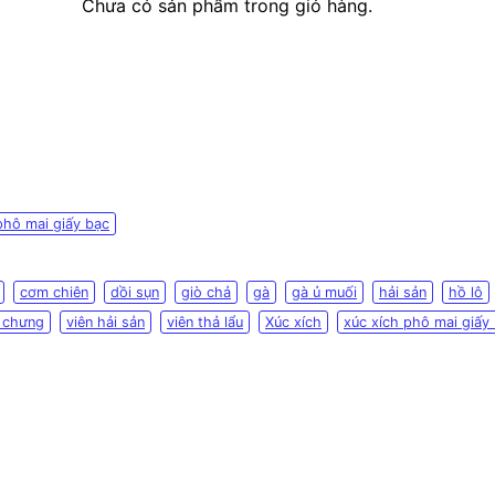
Chưa có sản phẩm trong giỏ hàng.
phô mai giấy bạc
cơm chiên
dồi sụn
giò chả
gà
gà ủ muối
hải sản
hồ lô
 chưng
viên hải sản
viên thả lẩu
Xúc xích
xúc xích phô mai giấy