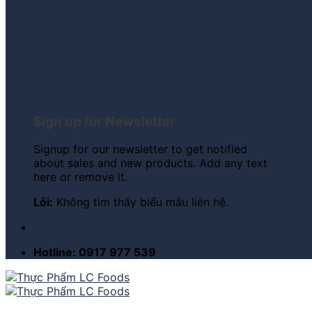
Sign up for Newsletter
Signup for our newsletter to get notified
about sales and new products. Add any text
here or remove it.
Lỗi:
Không tìm thấy biểu mẫu liên hệ.
Hotline: 0917 977 539