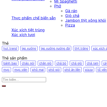
Mì Spaghetti
Phở
Gà rán
Giò chả
Thực phẩm chế biến sẵn
Jambon thịt xông khói
Pizza
Xúc xích tiệt trùng
Xúc xích tươi
Thẻ
hot trend
lạp xưởng
lạp xưởng nướng đá
thịt trắng
xúc xích 
Thẻ sản phẩm
bánh bao
cháo gói
chân giò
chả bò
chả giò
chả ram
cá
mực
mực viên
phô mai
phở gói
phở ăn liền
pizza
tổ yến