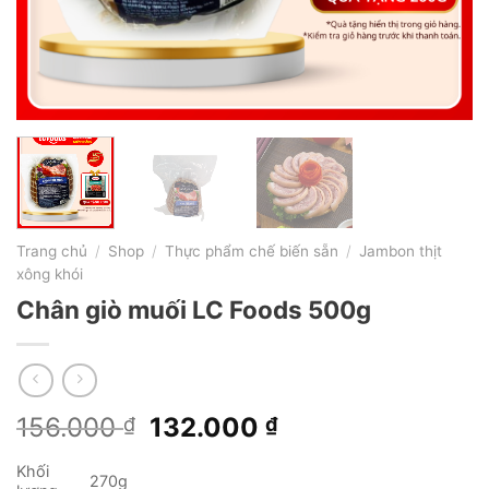
Trang chủ
/
Shop
/
Thực phẩm chế biến sẵn
/
Jambon thịt
xông khói
Chân giò muối LC Foods 500g
Giá
Giá
156.000
132.000
₫
₫
gốc
hiện
Khối
là:
tại
270g