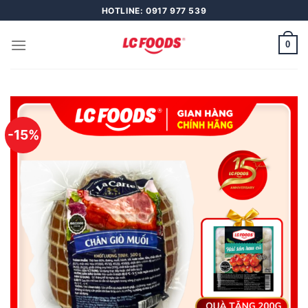
Skip
HOTLINE: 0917 977 539
to
content
0
-15%