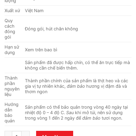
lượng
156.000 ₫.
là:
132.000 ₫.
Xuất xứ
Việt Nam
Quy
cách
Đóng gói, hút chân không
đóng
gói
Hạn sử
Xem trên bao bì
dụng
Sản phẩm đã được hấp chín, có thể ăn trực tiếp mà
không cần chế biến thêm.
Thành
Thành phần chính của sản phẩm là thịt heo và các
phần
gia vị tự nhiên khác,
đảm bảo
hương vị đậm đà và
nguyên
thơm ngon
liệu
Hướng
Sản phẩm có thể bảo quản trong vòng 40 ngày tại
dẫn
nhiệt độ 0 – 4 độ C.
Sau
khi mở túi, nên sử dụng
bảo
trong vòng 1 đến 2 ngày để
đảm bảo
tươi ngon.
quản
Chân giò muối LC Foods 500g số lượng