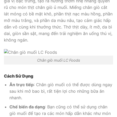
gia vị đặc trưng, tạo ra hương thơm nhẹ nhàng quyến
rũ cho món thịt chân giò ủ muối. Miếng chân giò cắt
lát mỏng có bề mặt khô, phần thịt nạc màu hồng, phần
mỡ màu trắng, và phần da màu nâu, tạo cảm giác hấp
dẫn vô cùng khi thưởng thức. Thớ thịt dày, ít mỡ, da bì
dai, giòn sần sật, mang đến trải nghiệm ăn uống thú vị,
không ngán.
Chân giò muối LC Foods
Cách Sử Dụng
Ăn trực tiếp
: Chân giò muối có thể được dùng ngay
sau khi mở bao bì, rất tiện lợi cho những bữa ăn
nhanh.
Chế biến đa dạng
: Bạn cũng có thể sử dụng chân
giò muối để tạo ra các món hấp dẫn khác như món