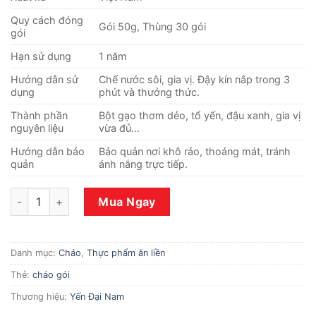
Quy cách đóng
Gói 50g, Thùng 30 gói
gói
Hạn sử dụng
1 năm
Hướng dẫn sử
Chế nước sôi, gia vị. Đậy kín nắp trong 3
dụng
phút và thưởng thức.
Thành phần
Bột gạo thơm dẻo, tổ yến, đậu xanh, gia vị
nguyên liệu
vừa đủ…
Hướng dẫn bảo
Bảo quản nơi khô ráo, thoáng mát, tránh
quản
ánh nắng trực tiếp.
Cháo đậu xanh nấm yến mạch 50g số lượng
Mua Ngay
Danh mục:
Cháo
,
Thực phẩm ăn liền
Thẻ:
cháo gói
Thương hiệu:
Yến Đại Nam