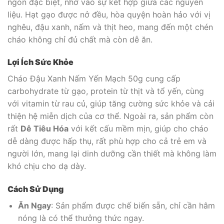
ngon đặc biệt, nhờ vào sự kết hợp giữa các nguyên
liệu. Hạt gạo được nở đều, hòa quyện hoàn hảo với vị
nghêu, đậu xanh, nấm và thịt heo, mang đến một chén
cháo không chỉ đủ chất mà còn dễ ăn.
Lợi Ích Sức Khỏe
Cháo Đậu Xanh Nấm Yến Mạch 50g cung cấp
carbohydrate từ gạo, protein từ thịt và tổ yến, cùng
với vitamin từ rau củ, giúp tăng cường sức khỏe và cải
thiện hệ miễn dịch của cơ thể. Ngoài ra, sản phẩm còn
rất
Dễ Tiêu Hóa
với kết cấu mềm mịn, giúp cho cháo
dễ dàng được hấp thụ, rất phù hợp cho cả trẻ em và
người lớn, mang lại dinh dưỡng cần thiết mà không làm
khó chịu cho dạ dày.
Cách Sử Dụng
Ăn Ngay
: Sản phẩm được chế biến sẵn, chỉ cần hâm
nóng là có thể thưởng thức ngay.