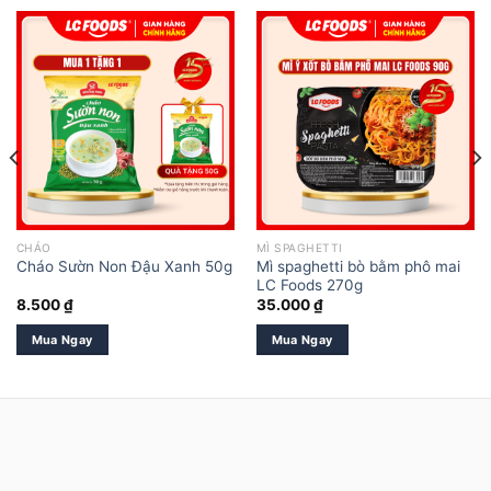
CHÁO
MÌ SPAGHETTI
Mì spaghetti bò bằm phô mai
Cháo Sườn Non Đậu Xanh 50g
LC Foods 270g
8.500
₫
35.000
₫
Mua Ngay
Mua Ngay