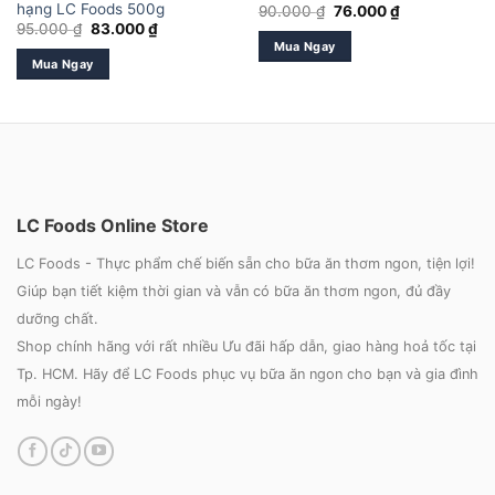
hạng LC Foods 500g
Giá
Giá
90.000
₫
76.000
₫
gốc
hiện
Giá
Giá
95.000
₫
83.000
₫
là:
tại
gốc
hiện
Mua Ngay
90.000 ₫.
là:
là:
tại
Mua Ngay
76.000 ₫.
95.000 ₫.
là:
83.000 ₫.
LC Foods Online Store
LC Foods - Thực phẩm chế biến sẵn cho bữa ăn thơm ngon, tiện lợi!
Giúp bạn tiết kiệm thời gian và vẫn có bữa ăn thơm ngon, đủ đầy
dưỡng chất.
Shop chính hãng với rất nhiều Ưu đãi hấp dẫn, giao hàng hoả tốc tại
Tp. HCM. Hãy để LC Foods phục vụ bữa ăn ngon cho bạn và gia đình
mỗi ngày!